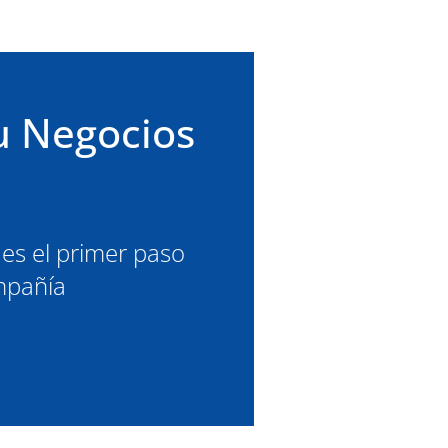
u Negocios
 es el primer paso
ompañía