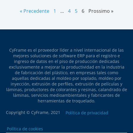
« Precedente
1
…
4
5
6
Prossimo »
CyFrame es el proveedor líder a nivel internacional de las
mejores soluciones de software ERP para el registro e
ingreso de datos en el piso de producción dedicadas
exclusivamente a mejorar la productividad en la industria
de fabricación del plástico, en empresas tales como
aquellas dedicadas al moldeo por soplado, moldeo por
inyección, extrusión de perfiles, extrusión de películas y
láminas, productores de colorantes y resinas, calandrado de
láminas, servicios medioambientales y fabricantes de
herramientas de troquelado.
Copyright © CyFrame, 2021
Política de privacidad
Política de cookies