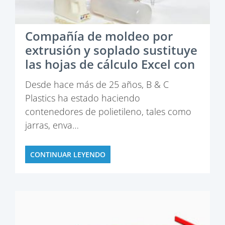
Compañía de moldeo por
extrusión y soplado sustituye
las hojas de cálculo Excel con
el ERP CyFrame, mejora la
Desde hace más de 25 años, B & C
exactitud de los datos,
Plastics ha estado haciendo
reduce los costos de nómina
contenedores de polietileno, tales como
y mejora la productividad.
jarras, enva…
CONTINUAR LEYENDO